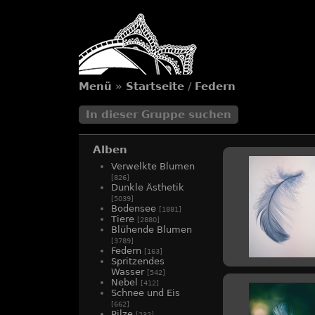
Menü
»
Startseite
/
Federn
In dieser Gruppe suchen
Alben
Verwelkte Blumen
[826]
Dunkle Ästhetik
[5039]
Bodensee
[1881]
Tiere
[2880]
Blühende Blumen
[3789]
Federn
[163]
Spritzendes
Wasser
[542]
Nebel
[412]
Schnee und Eis
[662]
Pilze
[232]