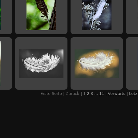
Erste Seite | Zurück |
1
2
3
...
11
|
Vorwärts
|
Letz