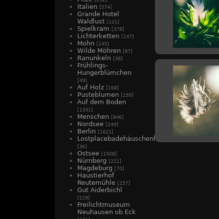
Italien
[574]
Grande Hotel
Waldlust
[121]
Spielkram
[378]
Lichterketten
[147]
Mohn
[145]
Wilde Möhren
[87]
Ranunkeln
[38]
Frühlings-
Hungerblümchen
[49]
Auf Holz
[168]
Pusteblumen
[159]
Auf dem Boden
[1331]
Menschen
[846]
Nordsee
[249]
Berlin
[1621]
Lostplacebadehäuschenhotel
[36]
Ostsee
[1508]
Nürnberg
[221]
Magdeburg
[70]
Haustierhof
Reutemühle
[257]
Gut Aiderbichl
[129]
Freilichtmuseum
Neuhausen ob Eck