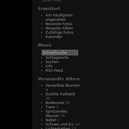
20265 Fotos
Erweitert
Am häufigsten
angesehen
Neueste Fotos
Neueste Alben
Zufällige Fotos
Kalender
Menü
Schlagworte
Suchen
Info
RSS-Feed
Verwandte Alben
Verwelkte Blumen
4
Dunkle Ästhetik
30
Bodensee
24
Tiere
2
Spritzendes
Wasser
16
Nebel
2
Schnee und Eis
10
Lichterketten
13