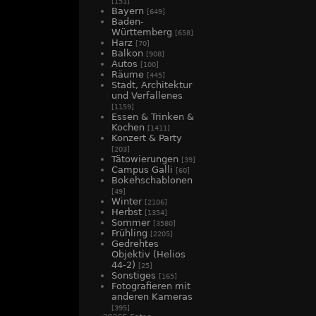
[151]
Bayern
[649]
Baden-
Württemberg
[658]
Harz
[70]
Balkon
[908]
Autos
[100]
Räume
[445]
Stadt, Architektur
und Verfallenes
[1159]
Essen & Trinken &
Kochen
[1411]
Konzert & Party
[203]
Tätowierungen
[39]
Campus Galli
[60]
Bokehschablonen
[49]
Winter
[2106]
Herbst
[1354]
Sommer
[3580]
Frühling
[2205]
Gedrehtes
Objektiv (Helios
44-2)
[25]
Sonstiges
[165]
Fotografieren mit
anderen Kameras
[395]