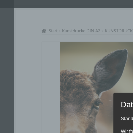
Start
Kunstdrucke DIN A3
KUNSTDRUCK
Dat
Stand
Wir f