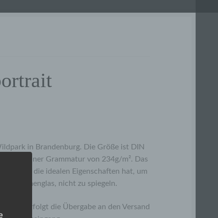
rtrait
ildpark in Brandenburg. Die Größe ist DIN
film mit einer Grammatur von 234g/m². Das
 so dass es die idealen Eigenschaften hat, um
Bilderrahmenglas, nicht zu spiegeln.
tdrucke erfolgt die Übergabe an den Versand
e