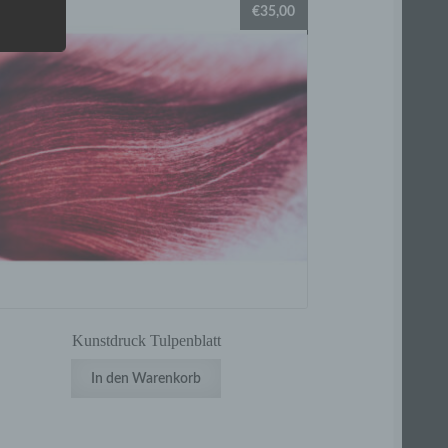
€
35,00
 eine
nden
ondere
er
r zu
er
Kunstdruck Tulpenblatt
In den Warenkorb
r die