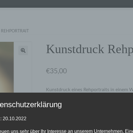
 REHPORTRAIT
Kunstdruck Rehpo
€
35,00
Kunstdruck eines Rehportraits in einem W
A3 auf hochwertigem Fotopapier von Fuji
enschutzerklärung
Fotopapier ist matt und fein strukturiert,
auch bei starkem Lichteinfall, z.B. hinter 
: 20.10.2022
In Abhängigkeit der Vorrätigkeit der Kuns
reuen uns sehr über Ihr Interesse an unserem Unternehmen. Ein