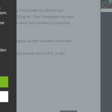
n
andenburg. Die Größe ist DIN A3 auf
ann.
atur von 234g/m². Das Fotopapier ist matt
ise
ten hat, um auch bei starkem Lichteinfall,
gt die Übergabe an den Versand innerhalb
 den
rhalb Deutschlands bei 7,69 €, in die
e
nsere
 Um