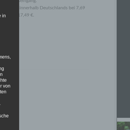
b Zahlungseingang.
 bei DHL innerhalb Deutschlands bei 7,69
eich bei 17,49 €.
 in
mens,
ng
en
chte
r von
ten
.
ische