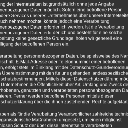
innerhalb von 2 bis 14 Tagen gerechnet a
ng der Internetseiten ist grundsätzlich ohne jede Angabe
Die Versandkosten für Kunstdrucke liegen
nenbezogener Daten möglich. Sofern eine betroffene Person
€, in die Schweiz bei 15 € und nach Österr
dere Services unseres Unternehmens über unsere Internetseite
uch nehmen möchte, könnte jedoch eine Verarbeitung
nenbezogener Daten erforderlich werden. Ist die Verarbeitung
1 vorrätig
nenbezogener Daten erforderlich und besteht für eine solche
beitung keine gesetzliche Grundlage, holen wir generell eine
lligung der betroffenen Person ein.
Kunstdruck
In den Warenkorb
Rehportrait
erarbeitung personenbezogener Daten, beispielsweise des Na
Menge
nschrift, E-Mail-Adresse oder Telefonnummer einer betroffenen
n, erfolgt stets im Einklang mit der Datenschutz-Grundverordnu
n Übereinstimmung mit den für uns geltenden landesspezifisch
Artikelnummer:
2021-07
schutzbestimmungen. Mittels dieser Datenschutzerklärung mö
Kategorie:
Kunstdrucke DIN A3
 Unternehmen die Öffentlichkeit über Art, Umfang und Zweck de
Schlagwörter:
DIN A3
,
Fotodruck
,
Kunstdruck
rhobenen, genutzten und verarbeiteten personenbezogenen Da
mieren. Ferner werden betroffene Personen mittels dieser
schutzerklärung über die ihnen zustehenden Rechte aufgeklärt
aben als für die Verarbeitung Verantwortlicher zahlreiche techn
rganisatorische Maßnahmen umgesetzt, um einen möglichst
Beschreibung
nlosen Schutz der über diese Internetseite verarbeiteten