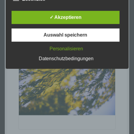
In den Warenkorb
Auslesen, das Abfragen, die Verwendung,
die Offenlegung durch Übermittlung,
Verbreitung oder eine andere Form der
✓ Akzeptieren
Bereitstellung, den Abgleich oder die
Verknüpfung, die Einschränkung, das
Löschen oder die Vernichtung.
Auswahl speichern
€
36,00
Personalisieren
Datenschutzbedingungen
d) Einschränkung der Verarbeitung
Einschränkung der Verarbeitung ist die
Markierung gespeicherter
personenbezogener Daten mit dem Ziel,
ihre künftige Verarbeitung einzuschränken.
e) Profiling
Profiling ist jede Art der automatisierten