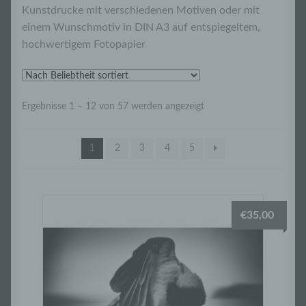
Kunstdrucke DIN A3
Kunstdrucke mit verschiedenen Motiven oder mit
einem Wunschmotiv in DIN A3 auf entspiegeltem,
Wunschmotive im Wunschformat
hochwertigem Fotopapier
Kunstdrucke Sets
Nach
Ergebnisse 1 – 12 von 57 werden angezeigt
Postkarten Sets
Beliebtheit
sortiert
Postkarten
1
2
3
4
5
Wandkalender
€
35,00
Warenkorb
Kasse
Mein Konto