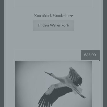
Informationen nicht mehr einer spezifischen
betroffenen Person zugeordnet werden
können, sofern diese zusätzlichen
Informationen gesondert aufbewahrt werden
Kunstdruck Wunderkerze
und technischen und organisatorischen
Maßnahmen unterliegen, die gewährleisten,
In den Warenkorb
dass die personenbezogenen Daten nicht
einer identifizierten oder identifizierbaren
natürlichen Person zugewiesen werden.
€
35,00
g) Verantwortlicher oder für die
Verarbeitung Verantwortlicher
Verantwortlicher oder für die Verarbeitung
Verantwortlicher ist die natürliche oder
juristische Person, Behörde, Einrichtung
oder andere Stelle, die allein oder
gemeinsam mit anderen über die Zwecke
und Mittel der Verarbeitung von
personenbezogenen Daten entscheidet.