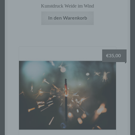
Verarbeitung personenbezogener Daten,
Kunstdruck Weide im Wind
die darin besteht, dass diese
personenbezogenen Daten verwendet
In den Warenkorb
werden, um bestimmte persönliche Aspekte,
die sich auf eine natürliche Person
beziehen, zu bewerten, insbesondere, um
Aspekte bezüglich Arbeitsleistung,
wirtschaftlicher Lage, Gesundheit,
persönlicher Vorlieben, Interessen,
€
35,00
Zuverlässigkeit, Verhalten, Aufenthaltsort
oder Ortswechsel dieser natürlichen Person
zu analysieren oder vorherzusagen.
f) Pseudonymisierung
Pseudonymisierung ist die Verarbeitung
personenbezogener Daten in einer Weise,
auf welche die personenbezogenen Daten
ohne Hinzuziehung zusätzlicher