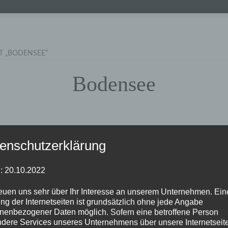
 „BODENSEE“
Bodensee
enschutzerklärung
Nach
7 Ergebnisse werden angezeigt
Beliebtheit
: 20.10.2022
sortiert
reuen uns sehr über Ihr Interesse an unserem Unternehmen. Ein
0
€
20,00
ng der Internetseiten ist grundsätzlich ohne jede Angabe
nenbezogener Daten möglich. Sofern eine betroffene Person
dere Services unseres Unternehmens über unsere Internetseite