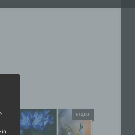
e
€
10,00
 in