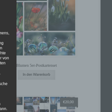
mens,
ng
en
chte
r von
ten
Blumen 5er-Postkartenset
.
In den Warenkorb
ische
€
20,00
n
ann.