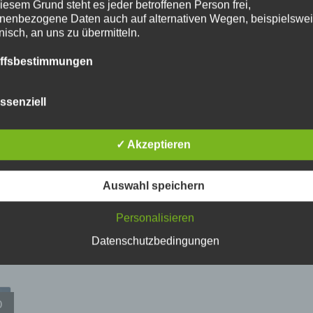
iesem Grund steht es jeder betroffenen Person frei,
nenbezogene Daten auch auf alternativen Wegen, beispielswe
onisch, an uns zu übermitteln.
iffsbestimmungen
Bodensee Panorama Mettnau
atenschutzerklärung beruht auf den Begrifflichkeiten, die durch
In den Warenkorb
ssenziell
äischen Richtlinien- und Verordnungsgeber beim Erlass der
schutz-Grundverordnung (DS-GVO) verwendet wurden. Unser
schutzerklärung soll sowohl für die Öffentlichkeit als auch für u
✓ Akzeptieren
n und Geschäftspartner einfach lesbar und verständlich sein.
zu gewährleisten, möchten wir vorab die verwendeten
flichkeiten erläutern.
Auswahl speichern
erwenden in dieser Datenschutzerklärung unter anderem die
Personalisieren
nden Begriffe:
Datenschutzbedingungen
a) personenbezogene Daten
Personenbezogene Daten sind alle Informationen, die sich auf
0