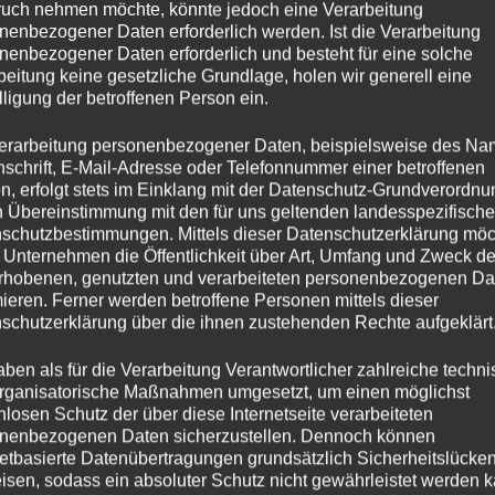
uch nehmen möchte, könnte jedoch eine Verarbeitung
nenbezogener Daten erforderlich werden. Ist die Verarbeitung
nenbezogener Daten erforderlich und besteht für eine solche
beitung keine gesetzliche Grundlage, holen wir generell eine
lligung der betroffenen Person ein.
erarbeitung personenbezogener Daten, beispielsweise des Na
nschrift, E-Mail-Adresse oder Telefonnummer einer betroffenen
n, erfolgt stets im Einklang mit der Datenschutz-Grundverordnu
n Übereinstimmung mit den für uns geltenden landesspezifisch
schutzbestimmungen. Mittels dieser Datenschutzerklärung mö
 Unternehmen die Öffentlichkeit über Art, Umfang und Zweck de
rhobenen, genutzten und verarbeiteten personenbezogenen Da
Meer 10er-Postkartenset
mieren. Ferner werden betroffene Personen mittels dieser
schutzerklärung über die ihnen zustehenden Rechte aufgeklärt
In den Warenkorb
aben als für die Verarbeitung Verantwortlicher zahlreiche techn
rganisatorische Maßnahmen umgesetzt, um einen möglichst
nlosen Schutz der über diese Internetseite verarbeiteten
nenbezogenen Daten sicherzustellen. Dennoch können
0
€
75,00
netbasierte Datenübertragungen grundsätzlich Sicherheitslücke
isen, sodass ein absoluter Schutz nicht gewährleistet werden k