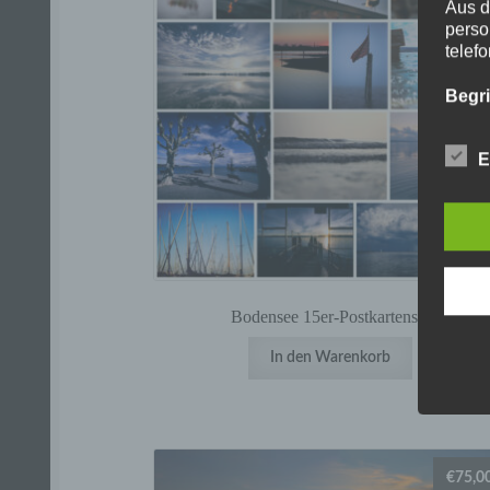
Aus d
perso
telef
Begr
Die D
E
Europ
Daten
Daten
Kunde
dies 
Begrif
Bodensee 15er-Postkartenset
Wir v
folge
In den Warenkorb
€
75,0