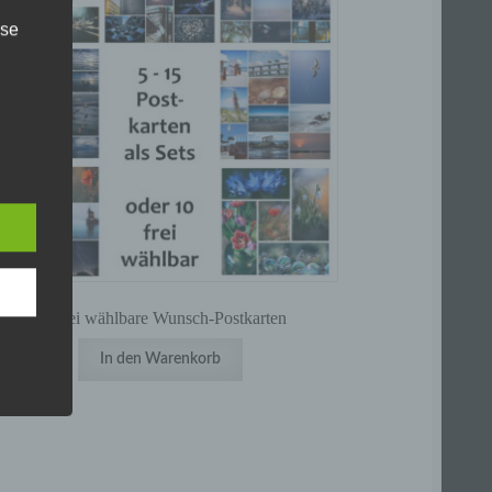
ise
 den
e
nsere
 Um
10 frei wählbare Wunsch-Postkarten
In den Warenkorb
 eine