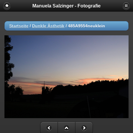
Manuela Salzinger - Fotografie
Startseite
/
Dunkle Ästhetik
/
485A9554neuklein