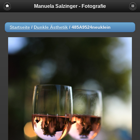
Manuela Salzinger - Fotografie
Startseite
/
Dunkle Ästhetik
/
485A9524neuklein