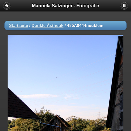
Manuela Salzinger - Fotografie
Startseite
/
Dunkle Ästhetik
/
485A9444neuklein