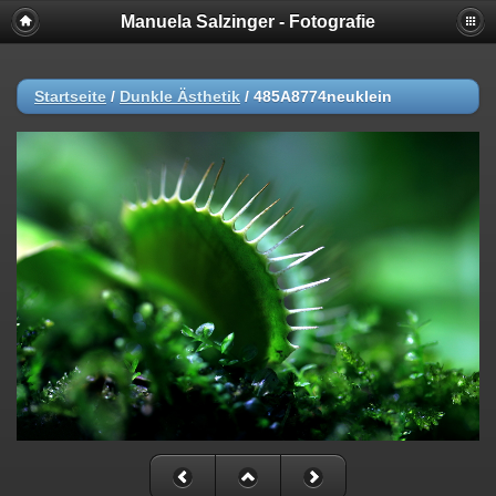
Manuela Salzinger - Fotografie
Startseite
/
Dunkle Ästhetik
/
485A8774neuklein