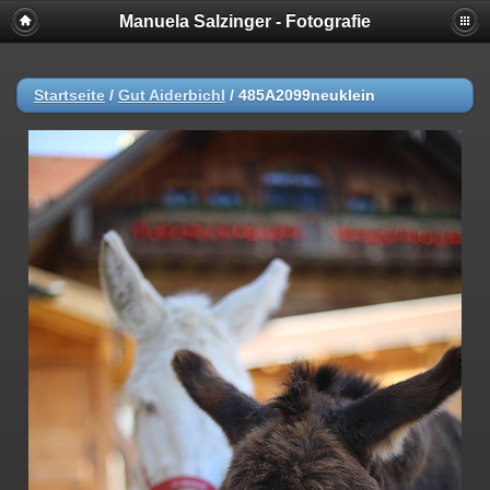
Manuela Salzinger - Fotografie
Startseite
/
Gut Aiderbichl
/
485A2099neuklein